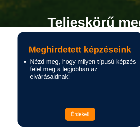
Teljeskörű me
Meghirdetett képzéseink
Nézd meg, hogy milyen típusú képzés
felel meg a legjobban az
elvárásaidnak!
Érdekel!