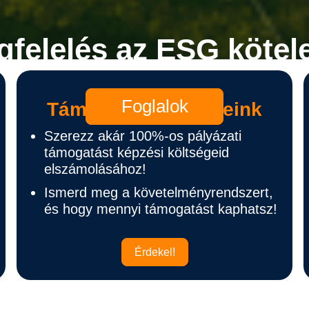
gfelelés az ESG kötel
Foglalok
Támogatott képzéseink
Szerezz akár 100%-os pályázati
támogatást képzési költségeid
elszámolásához!
Ismerd meg a követelményrendszert,
és hogy mennyi támogatást kaphatsz!
Érdekel!