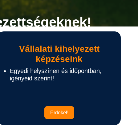
ezettségeknek!
Vállalati kihelyezett
képzéseink
Egyedi helyszínen és időpontban,
igényeid szerint!
Érdekel!